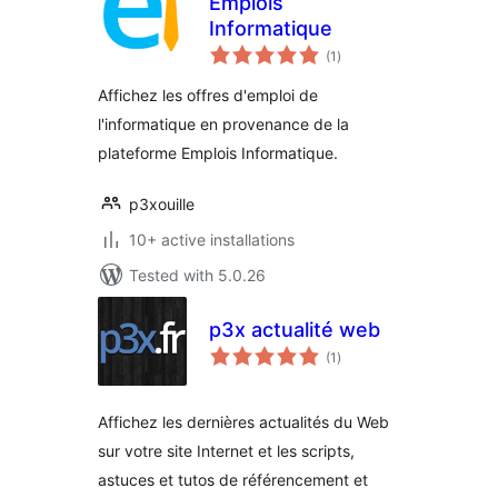
Emplois
Informatique
total
(1
)
ratings
Affichez les offres d'emploi de
l'informatique en provenance de la
plateforme Emplois Informatique.
p3xouille
10+ active installations
Tested with 5.0.26
p3x actualité web
total
(1
)
ratings
Affichez les dernières actualités du Web
sur votre site Internet et les scripts,
astuces et tutos de référencement et