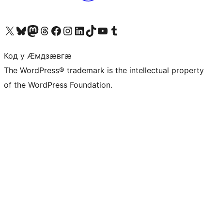
Visit our X (formerly Twitter) account
Visit our Bluesky account
Visit our Mastodon account
Visit our Threads account
Visit our Facebook page
Visit our Instagram account
Visit our LinkedIn account
Visit our TikTok account
Visit our YouTube channel
Visit our Tumblr account
Код у Ӕмдзӕвгӕ
The WordPress® trademark is the intellectual property
of the WordPress Foundation.