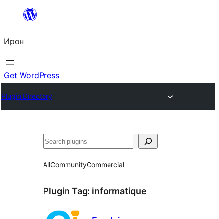
Skip
to
Ирон
content
Get WordPress
Plugin Directory
Агурын
All
Community
Commercial
Plugin Tag:
informatique