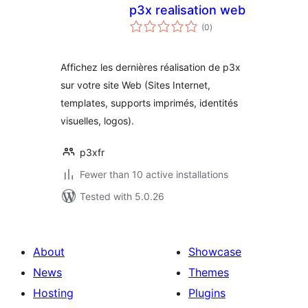
p3x realisation web
total
(0
)
ratings
Affichez les dernières réalisation de p3x
sur votre site Web (Sites Internet,
templates, supports imprimés, identités
visuelles, logos).
p3xfr
Fewer than 10 active installations
Tested with 5.0.26
About
Showcase
News
Themes
Hosting
Plugins