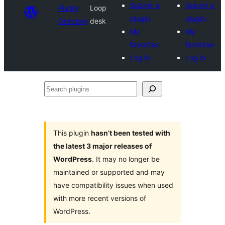
Submit a
Submit a
Plugin
Loop
plugin
plugin
Directory
desk
My
My
favorites
favorites
Log in
Log in
Search
plugins
This plugin
hasn’t been tested with
the latest 3 major releases of
WordPress
. It may no longer be
maintained or supported and may
have compatibility issues when used
with more recent versions of
WordPress.