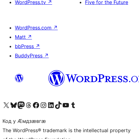
WordPress.tv
↗
Five for the Future
WordPress.com
↗
Matt
↗
bbPress
↗
BuddyPress
↗
Visit our X (formerly Twitter) account
Visit our Bluesky account
Visit our Mastodon account
Visit our Threads account
Visit our Facebook page
Visit our Instagram account
Visit our LinkedIn account
Visit our TikTok account
Visit our YouTube channel
Visit our Tumblr account
Код у Ӕмдзӕвгӕ
The WordPress® trademark is the intellectual property