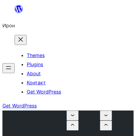
Skip
to
Ирон
content
Themes
Plugins
About
Контакт
Get WordPress
Get WordPress