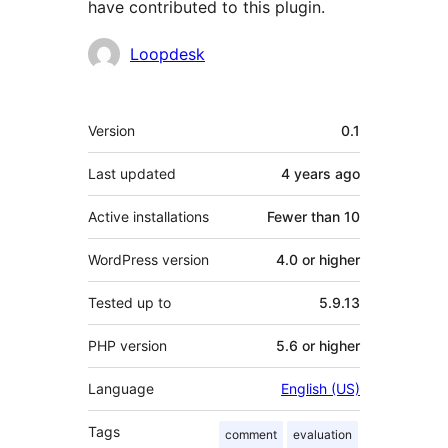
have contributed to this plugin.
Contributors
Loopdesk
Meta
Version
0.1
Last updated
4 years
ago
Active installations
Fewer than 10
WordPress version
4.0 or higher
Tested up to
5.9.13
PHP version
5.6 or higher
Language
English (US)
Tags
comment
evaluation